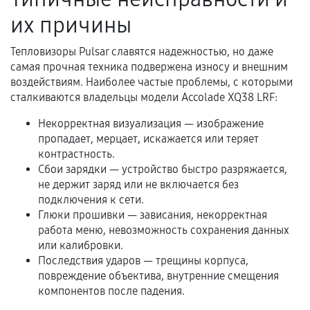
гарантии
их причины
Гарантийный талон.
Тепловизоры Pulsar славятся надежностью, но даже
самая прочная техника подвержена износу и внешним
Акт выполненных работ с датой, перечнем
воздействиям. Наиболее частые проблемы, с которыми
услуг и сроком гарантии.
сталкиваются владельцы модели Accolade XQ38 LRF:
Документы на установленные комплектующие
Некорректная визуализация — изображение
и кассовый чек.
пропадает, мерцает, искажается или теряет
контрастность.
Сбои зарядки — устройство быстро разряжается,
Расширенная гарантия
не держит заряд или не включается без
подключения к сети.
В некоторых случаях возможно оформление
Глюки прошивки — зависания, некорректная
расширенной гарантии. Стоимость, сроки и
работа меню, невозможность сохранения данных
условия продления согласовываются отдельно и
или калибровки.
Последствия ударов — трещины корпуса,
фиксируются в документах.
повреждение объектива, внутренние смещения
компонентов после падения.