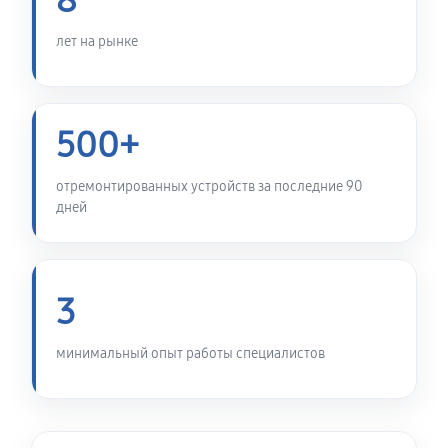
8
Замена микросхемы усилителя
690 руб
60 минут
лет на рынке
Замена микросхемы логики
520 руб
60 минут
500+
Ремонт встроенного дальнометра и других
отремонтированных устройств за последние 90
устройств
дней
860 руб
60 минут
Калибровка и настройка
3
1040 руб
60 минут
Ремонт датчика синхроимпульсов
минимальный опыт работы специалистов
1840 руб
60 минут
Ремонт оптики тепловизора Pulsar Accolade XQ38