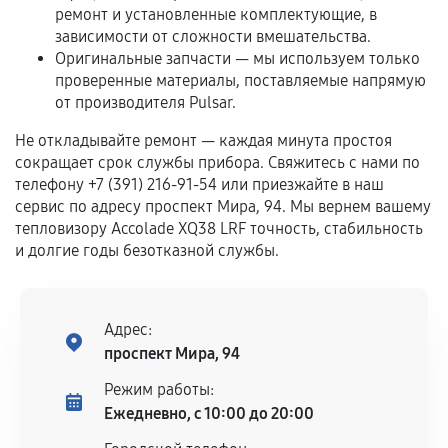
ремонт и установленные комплектующие, в
Гарантия на выполненные работы может
зависимости от сложности вмешательства.
сохраняться полностью или частично, если
Оригинальные запчасти — мы используем только
проверенные материалы, поставляемые напрямую
соблюдены следующие условия:
от производителя Pulsar.
Предоставленные детали подходят по
техническим параметрам и не имеют внешних
Не откладывайте ремонт — каждая минута простоя
дефектов.
сокращает срок службы прибора. Свяжитесь с нами по
телефону +7 (391) 216-91-54 или приезжайте в наш
Установка была выполнена нашим сервисным
сервис по адресу проспект Мира, 94. Мы вернем вашему
центром.
тепловизору Accolade XQ38 LRF точность, стабильность
При этом гарантия на сами комплектующие
и долгие годы безотказной службы.
остается на стороне производителя или
продавца. За качество сторонних деталей
сервисный центр ответственности не несет.
Адрес:
проспект Мира, 94
Режим работы:
Ежедневно, с 10:00 до 20:00