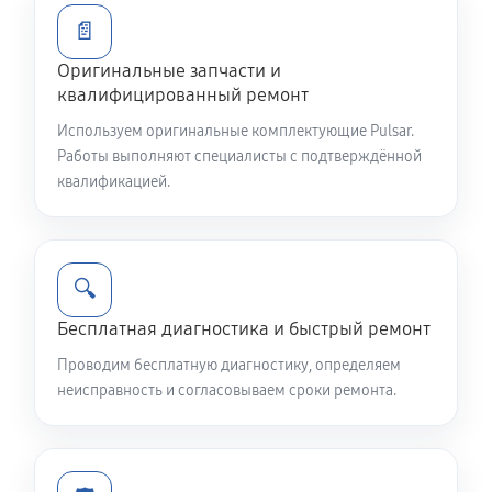
LRF
📄
2530 руб
60 минут
Оригинальные запчасти и
квалифицированный ремонт
Восстановление питания
Используем оригинальные комплектующие Pulsar.
980 руб
60 минут
Работы выполняют специалисты с подтверждённой
квалификацией.
Замена CORE тепловизора Pulsar Accolade XQ38 LRF
1270 руб
60 минут
Ремонт контроллеров тепловизора Pulsar Accolade
🔍
XQ38 LRF
Бесплатная диагностика и быстрый ремонт
750 руб
60 минут
Проводим бесплатную диагностику, определяем
неисправность и согласовываем сроки ремонта.
Ремонт электронно-лучевой трубки
1380 руб
60 минут
Замена объективов с улучшением характеристик