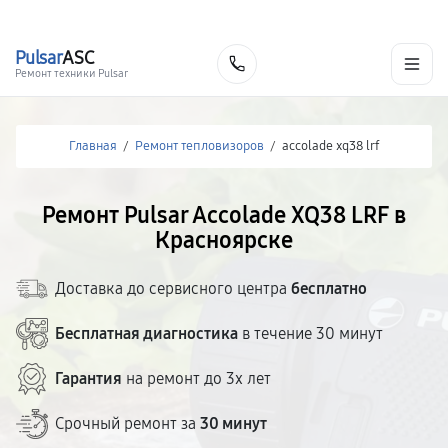
г. Красноярск
Ежедневно, с 10:00 до 20:00
+7 (391) 216-91-54
Pulsar
ASC
Заказать
Ремонт техники Pulsar
Главная
/
Ремонт тепловизоров
/
accolade xq38 lrf
Ремонт Pulsar Accolade XQ38 LRF в
Красноярске
Доставка до сервисного центра
бесплатно
Бесплатная диагностика
в течение 30 минут
Гарантия
на ремонт до 3х лет
Срочный ремонт за
30 минут