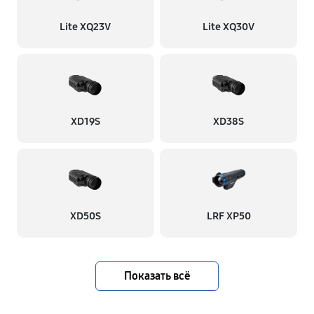
Lite XQ23V
Lite XQ30V
XD19S
XD38S
XD50S
LRF XP50
Показать всё