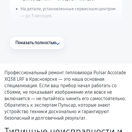
На детали, установленные сервисным центром
— до 3 месяцев.
Что считается гарантийным случаем
Показать полностью
Повторное возникновение неисправности,
напрямую связанной с выполненным
ремонтом.
Профессиональный ремонт тепловизора Pulsar Accolade
Поломка установленной детали при
XQ38 LRF в Красноярске — это наша основная
нормальной эксплуатации в течение
специализация. Если ваш прибор начал работать со
гарантийного срока.
сбоями, не показывает изображение или вовсе не
включается — не пытайтесь чинить его самостоятельно.
Несоответствие комплектующей заявленным
Обратитесь к экспертам Пульсар, которые знают
техническим характеристикам.
устройство техники досконально и гарантируют
безопасный и долговечный результат.
Типичные неисправности и
Документы для подтверждения