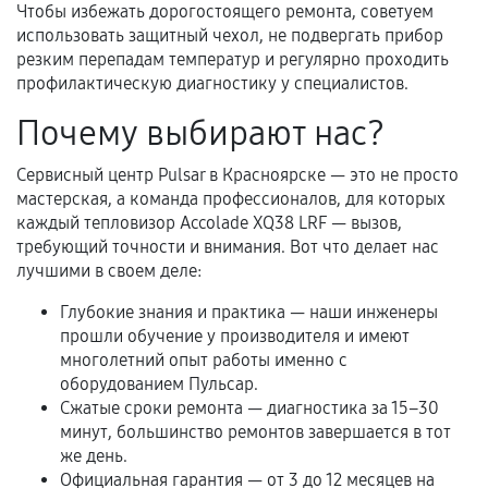
Чтобы избежать дорогостоящего ремонта, советуем
Когда гарантия не действует
использовать защитный чехол, не подвергать прибор
Нарушение правил эксплуатации,
резким перепадам температур и регулярно проходить
профилактическую диагностику у специалистов.
механические повреждения, попадание влаги,
перегрев, коррозия.
Почему выбирают нас?
Самостоятельный ремонт или вмешательство
третьих лиц.
Сервисный центр Pulsar в Красноярске — это не просто
мастерская, а команда профессионалов, для которых
Естественный износ деталей, если иное не
каждый тепловизор Accolade XQ38 LRF — вызов,
предусмотрено отдельно.
требующий точности и внимания. Вот что делает нас
лучшими в своем деле:
Обращение после окончания гарантийного
срока.
Глубокие знания и практика — наши инженеры
прошли обучение у производителя и имеют
Программные сбои, если это не указано в
многолетний опыт работы именно с
отдельных условиях.
оборудованием Пульсар.
Сжатые сроки ремонта — диагностика за 15–30
минут, большинство ремонтов завершается в тот
Если комплектующие куплены
же день.
самостоятельно
Официальная гарантия — от 3 до 12 месяцев на