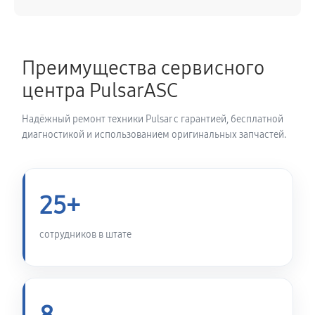
Замена аккумулятора тепловизора Pulsar Accolade
XQ38 LRF
Преимущества сервисного
810 руб
60 минут
центра PulsarASC
Замена процессора тепловизора Pulsar Accolade
Надёжный ремонт техники Pulsar с гарантией, бесплатной
XQ38 LRF
диагностикой и использованием оригинальных запчастей.
980 руб
60 минут
Замена USB порта тепловизора Pulsar Accolade
25+
XQ38 LRF
750 руб
60 минут
сотрудников в штате
Замена ключей управления
680 руб
60 минут