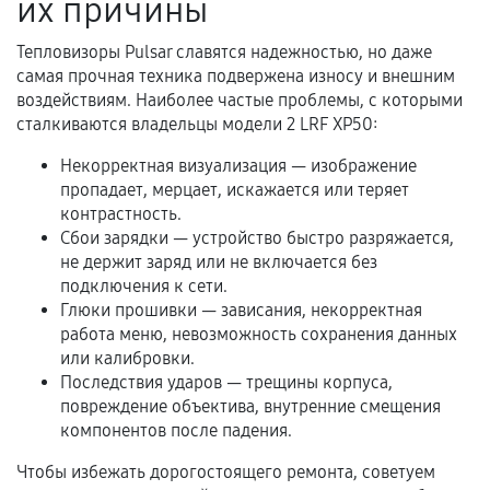
их причины
Гарантийный талон.
Тепловизоры Pulsar славятся надежностью, но даже
самая прочная техника подвержена износу и внешним
Акт выполненных работ с датой, перечнем
воздействиям. Наиболее частые проблемы, с которыми
услуг и сроком гарантии.
сталкиваются владельцы модели 2 LRF XP50:
Документы на установленные комплектующие
Некорректная визуализация — изображение
и кассовый чек.
пропадает, мерцает, искажается или теряет
контрастность.
Сбои зарядки — устройство быстро разряжается,
Расширенная гарантия
не держит заряд или не включается без
подключения к сети.
В некоторых случаях возможно оформление
Глюки прошивки — зависания, некорректная
расширенной гарантии. Стоимость, сроки и
работа меню, невозможность сохранения данных
условия продления согласовываются отдельно и
или калибровки.
Последствия ударов — трещины корпуса,
фиксируются в документах.
повреждение объектива, внутренние смещения
компонентов после падения.
Чтобы избежать дорогостоящего ремонта, советуем
Когда гарантия не действует