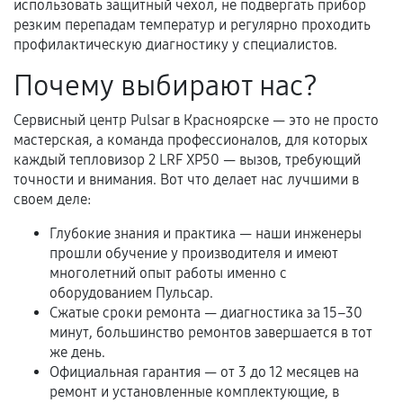
использовать защитный чехол, не подвергать прибор
Нарушение правил эксплуатации,
резким перепадам температур и регулярно проходить
профилактическую диагностику у специалистов.
механические повреждения, попадание влаги,
перегрев, коррозия.
Почему выбирают нас?
Самостоятельный ремонт или вмешательство
третьих лиц.
Сервисный центр Pulsar в Красноярске — это не просто
мастерская, а команда профессионалов, для которых
Естественный износ деталей, если иное не
каждый тепловизор 2 LRF XP50 — вызов, требующий
предусмотрено отдельно.
точности и внимания. Вот что делает нас лучшими в
своем деле:
Обращение после окончания гарантийного
срока.
Глубокие знания и практика — наши инженеры
прошли обучение у производителя и имеют
Программные сбои, если это не указано в
многолетний опыт работы именно с
отдельных условиях.
оборудованием Пульсар.
Сжатые сроки ремонта — диагностика за 15–30
минут, большинство ремонтов завершается в тот
Если комплектующие куплены
же день.
самостоятельно
Официальная гарантия — от 3 до 12 месяцев на
ремонт и установленные комплектующие, в