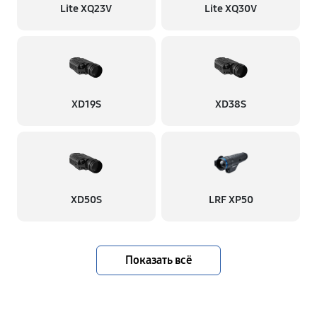
Lite XQ23V
Lite XQ30V
XD19S
XD38S
XD50S
LRF XP50
Показать всё