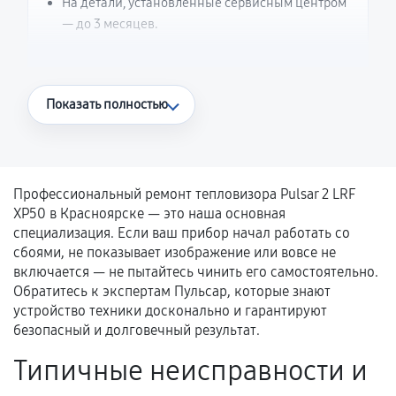
На детали, установленные сервисным центром
— до 3 месяцев.
Что считается гарантийным случаем
Показать полностью
Повторное возникновение неисправности,
напрямую связанной с выполненным
ремонтом.
Профессиональный ремонт тепловизора Pulsar 2 LRF
Поломка установленной детали при
XP50 в Красноярске — это наша основная
нормальной эксплуатации в течение
специализация. Если ваш прибор начал работать со
гарантийного срока.
сбоями, не показывает изображение или вовсе не
включается — не пытайтесь чинить его самостоятельно.
Несоответствие комплектующей заявленным
Обратитесь к экспертам Пульсар, которые знают
техническим характеристикам.
устройство техники досконально и гарантируют
безопасный и долговечный результат.
Типичные неисправности и
Документы для подтверждения
гарантии