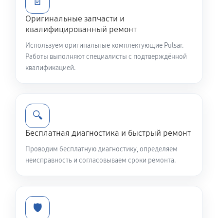
📄
1270 руб
60 минут
Оригинальные запчасти и
Ремонт контроллеров тепловизора Pulsar 2 LRF
квалифицированный ремонт
XP50
Используем оригинальные комплектующие Pulsar.
750 руб
60 минут
Работы выполняют специалисты с подтверждённой
квалификацией.
Ремонт электронно-лучевой трубки
1380 руб
60 минут
🔍
Замена объективов с улучшением характеристик
Бесплатная диагностика и быстрый ремонт
1500 руб
60 минут
Проводим бесплатную диагностику, определяем
Замена шим контроллера
неисправность и согласовываем сроки ремонта.
980 руб
60 минут
Ремонт капиллярной трубки
🛡️
520 руб
60 минут