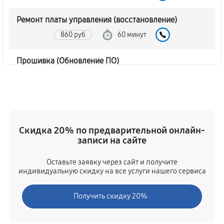
Ремонт платы управления (восстановление)
860 руб
60 минут
Прошивка (Обновление ПО)
520 руб
60 минут
Замена дисплея (экрана)
860 руб
60 минут
Скидка 20% по предварительной онлайн-
записи на сайте
Замена корпуса тепловизора Pulsar 2 LRF XP50
1730 руб
60 минут
Оставьте заявку через сайт и получите
индивидуальную скидку на все услуги нашего сервиса
Замена аккумулятора тепловизора Pulsar 2 LRF
XP50
Получить скидку 20%
810 руб
60 минут