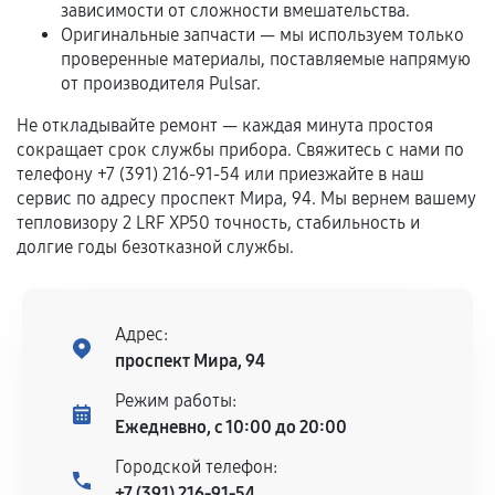
Гарантия на выполненные работы может
зависимости от сложности вмешательства.
сохраняться полностью или частично, если
Оригинальные запчасти — мы используем только
проверенные материалы, поставляемые напрямую
соблюдены следующие условия:
от производителя Pulsar.
Предоставленные детали подходят по
техническим параметрам и не имеют внешних
Не откладывайте ремонт — каждая минута простоя
дефектов.
сокращает срок службы прибора. Свяжитесь с нами по
телефону +7 (391) 216-91-54 или приезжайте в наш
Установка была выполнена нашим сервисным
сервис по адресу проспект Мира, 94. Мы вернем вашему
центром.
тепловизору 2 LRF XP50 точность, стабильность и
При этом гарантия на сами комплектующие
долгие годы безотказной службы.
остается на стороне производителя или
продавца. За качество сторонних деталей
сервисный центр ответственности не несет.
Адрес:
проспект Мира, 94
Режим работы:
Ежедневно, с 10:00 до 20:00
Городской телефон:
+7 (391) 216-91-54