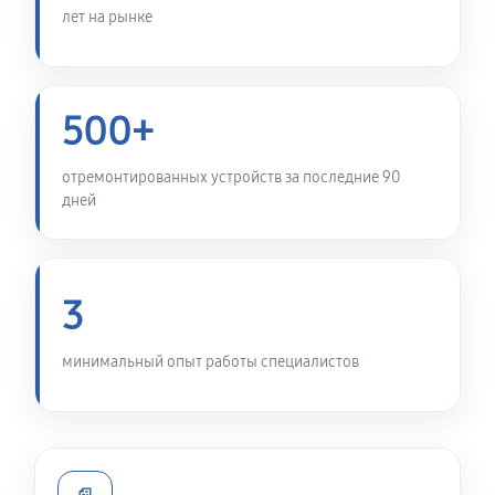
устройств
лет на рынке
860 руб
60 минут
Калибровка и настройка
500+
1040 руб
60 минут
отремонтированных устройств за последние 90
Ремонт датчика синхроимпульсов
дней
1840 руб
60 минут
Ремонт оптики тепловизора Pulsar 2 LRF XP50
3
2530 руб
60 минут
минимальный опыт работы специалистов
Восстановление питания
980 руб
60 минут
Замена CORE тепловизора Pulsar 2 LRF XP50